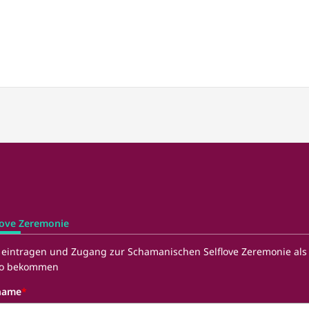
love Zeremonie
t eintragen und Zugang zur Schamanischen Selflove Zeremonie als
eo bekommen
name
*